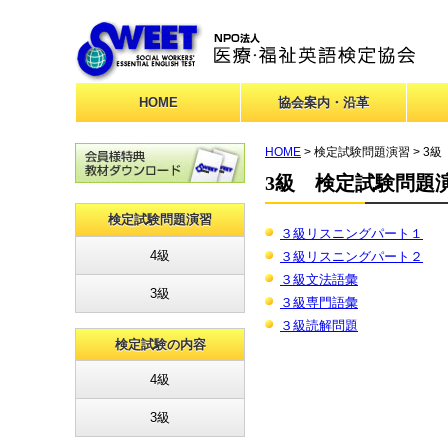
HOME
協会案内・沿革
HOME
> 検定試験問題演習 > 3級
3級 検定試験問題
検定試験問題演習
３級リスニングパート１
4級
３級リスニングパート２
３級文法語彙
3級
３級専門語彙
３級読解問題
検定試験の内容
4級
3級