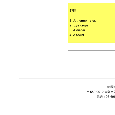
17回
1. A thermometer.
2. Eye drops.
3. A diaper.
4. A towel.
© 
〒550-0012 大
電話：06-6964