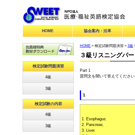
HOME
協会案内・沿革
HOME
> 検定試験問題演習 >
3級
３級リスニングパー
検定試験問題演習
Part 1
質問文を聞いて答えてください
4級
3級
1
検定試験の内容
4級
1. Esophagus.
2. Pancreas.
3級
3. Liver.