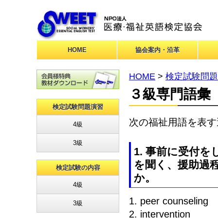
HOME
協会案内・沿革
HOME
>
検定試験問題
３級専門語彙
検定試験問題演習
次の福祉用語を表す
4級
3級
1. 事前に受付
を聞く、援助過
検定試験の内容
か。
4級
1. peer counseling
3級
2. intervention