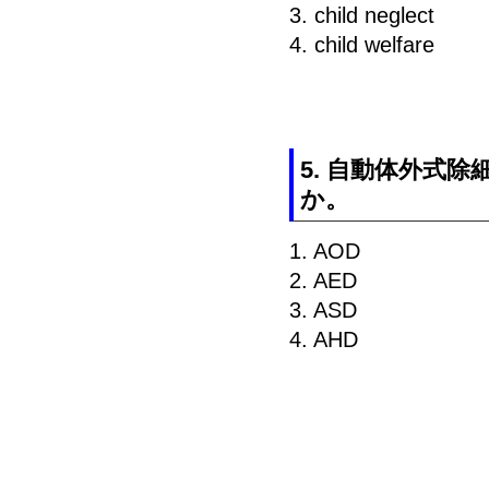
3. child neglect
4. child welfare
5. 自動体外式
か。
1. AOD
2. AED
3. ASD
4. AHD